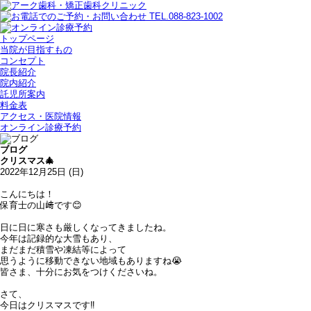
トップページ
当院が目指すもの
コンセプト
院長紹介
院内紹介
託児所案内
料金表
アクセス・医院情報
オンライン診療予約
ブログ
クリスマス🎄
2022年12月25日 (日)
こんにちは！
保育士の山﨑です😊
日に日に寒さも厳しくなってきましたね。
今年は記録的な大雪もあり、
まだまだ積雪や凍結等によって
思うように移動できない地域もありますね😭
皆さま、十分にお気をつけくださいね。
さて、
今日はクリスマスです‼︎