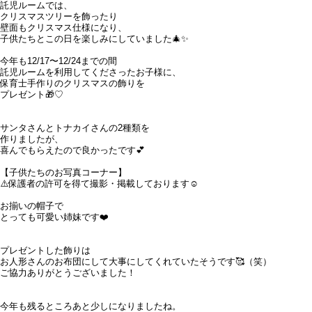
託児ルームでは、
クリスマスツリーを飾ったり
壁面もクリスマス仕様になり、
子供たちとこの日を楽しみにしていました🎄✨
今年も12/17〜12/24までの間
託児ルームを利用してくださったお子様に、
保育士手作りのクリスマスの飾りを
プレゼント🎁♡
サンタさんとトナカイさんの2種類を
作りましたが、
喜んでもらえたので良かったです💕
【子供たちのお写真コーナー】
⚠️保護者の許可を得て撮影・掲載しております☺︎
お揃いの帽子で
とっても可愛い姉妹です❤️
プレゼントした飾りは
お人形さんのお布団にして大事にしてくれていたそうです🥰（笑）
ご協力ありがとうございました！
今年も残るところあと少しになりましたね。