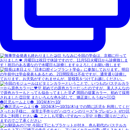
🎃託児ルームより🎃 ⁡ 10/24(木)〜10/