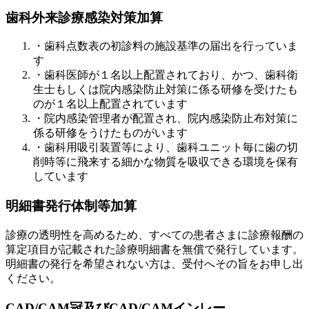
歯科外来診療感染対策加算
・歯科点数表の初診料の施設基準の届出を行っていま
す
・歯科医師が１名以上配置されており、かつ、歯科衛
生士もしくは院内感染防止対策に係る研修を受けたも
のが１名以上配置されています
・院内感染管理者が配置され、院内感染防止布対策に
係る研修をうけたものがいます
・歯科用吸引装置等により、歯科ユニット毎に歯の切
削時等に飛来する細かな物質を吸収できる環境を保有
しています
明細書発行体制等加算
診療の透明性を高めるため、すべての患者さまに診療報酬の
算定項目が記載された診療明細書を無償で発行しています。
明細書の発行を希望されない方は、受付へその旨をお申し出
ください。
CAD/CAM冠及びCAD/CAMインレー