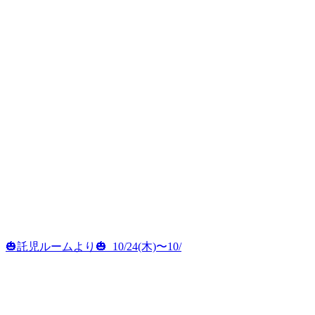
🎃託児ルームより🎃 ⁡ 10/24(木)〜10/