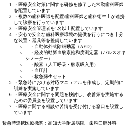
・医療安全対策に関する研修を修了した常勤歯科医師
を配置しています
・複数の歯科医師を配置/歯科医師と歯科衛生士が連携
して診療を行っています
・医療安全管理者を1名以上配置しています
・安心で安全な歯科医療環境の提供を行うにつき十分
な装置・器具等を整備しています
・自動体外式除細動器（AED）
・経皮的動脈血酸素飽和度測定器（パルスオキ
シメーター）
・酸素（人工呼吸・酸素吸入用）
・血圧計
・救急蘇生セット
・緊急時における対応マニュアルを作成し、定期的に
訓練を実施しています
・医療安全に関する問題を検討し、改善策を実施する
ための委員会を設置しています
・医療に関する相談や苦情を受け付ける窓口を設置し
ています
緊急時連携医療機関：高知大学附属病院 歯科口腔外科