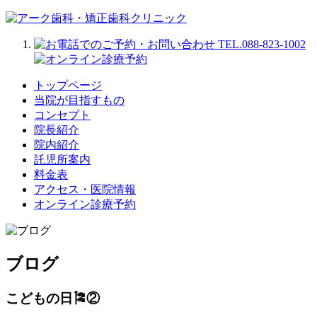
トップページ
当院が目指すもの
コンセプト
院長紹介
院内紹介
託児所案内
料金表
アクセス・医院情報
オンライン診療予約
ブログ
こどもの日🎏②