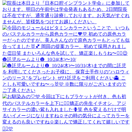
🎃託児ルームより🎃 ⁡ 10/24(木)〜10/