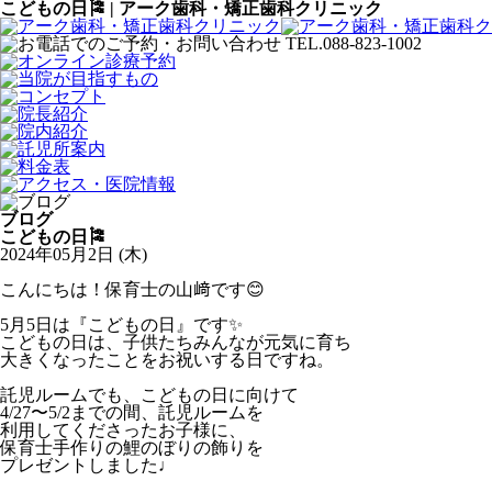
こどもの日🎏 | アーク歯科・矯正歯科クリニック
ブログ
こどもの日🎏
2024年05月2日 (木)
こんにちは！保育士の山﨑です😊
5月5日は『こどもの日』です✨
こどもの日は、子供たちみんなが元気に育ち
大きくなったことをお祝いする日ですね。
託児ルームでも、こどもの日に向けて
4/27〜5/2までの間、託児ルームを
利用してくださったお子様に、
保育士手作りの鯉のぼりの飾りを
プレゼントしました♩