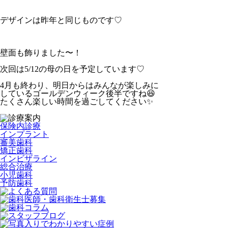
デザインは昨年と同じものです♡
壁面も飾りました〜！
次回は5/12の母の日を予定しています♡
4月も終わり、明日からはみんなが楽しみに
しているゴールデンウィーク後半ですね😆
たくさん楽しい時間を過ごしてください✨
保険内診療
インプラント
審美歯科
矯正歯科
インビザライン
総合治療
小児歯科
予防歯科