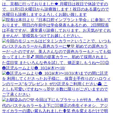
🎃託児ルームより🎃 ⁡ 10/24(木)〜10/