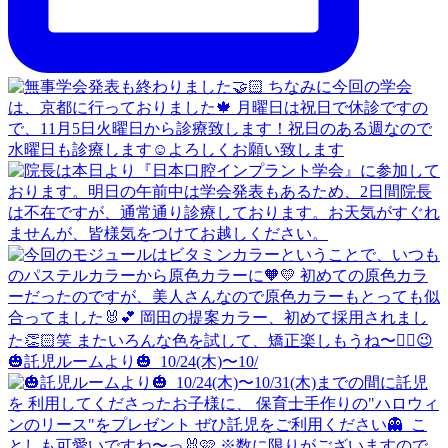
🎃託児ルームより🎃 ⁡ 10/24(木)〜10/