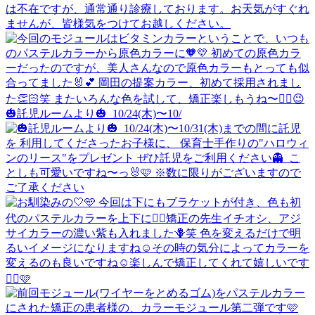
🎃託児ルームより🎃 ⁡ 10/24(木)〜10/