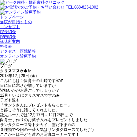
トップページ
当院が目指すもの
コンセプト
院長紹介
院内紹介
託児所案内
料金表
アクセス・医院情報
オンライン診療予約
ブログ
クリスマス⛄🎄✨
2018年12月28日 (金)
こんにちは！保育士の山崎です🐻💕
日に日に寒さが増していますが
皆様いかがお過ごしでしょうか？
12月といえばクリスマスですね🎄
子ども達も
「サンタさんにプレゼントもらったー」
と嬉しそうに話してくれました。
託児ルームでは12月17日～12月25日まで
保育士手作りのお菓子入れをプレゼントしました‼
サンタクロース🎅トナカイ、雪だるま⛄の
３種類で今回の一番人気はサンタクロースでした(^^)
ここからは子ども達のお写真コーナーです！