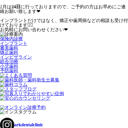
2月は
24日
に行っておりますので、ご予約の方はお早めにご連
絡お願い致します❤︎
インプラントだけではなく、矯正や歯周病などの相談も受け付
けております☝🏻
お気軽にお問い合わせください❤︎
保険内診療
インプラント
審美歯科
矯正歯科
インビザライン
総合治療
小児歯科
予防歯科
arkdentalclinic