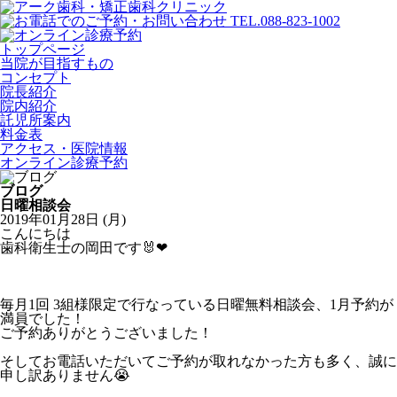
トップページ
当院が目指すもの
コンセプト
院長紹介
院内紹介
託児所案内
料金表
アクセス・医院情報
オンライン診療予約
ブログ
日曜相談会
2019年01月28日 (月)
こんにちは
歯科衛生士の岡田です🐰❤︎
毎月1回 3組様限定で行なっている日曜無料相談会、1月予約が
満員でした！
ご予約ありがとうございました！
そしてお電話いただいてご予約が取れなかった方も多く、誠に
申し訳ありません😭