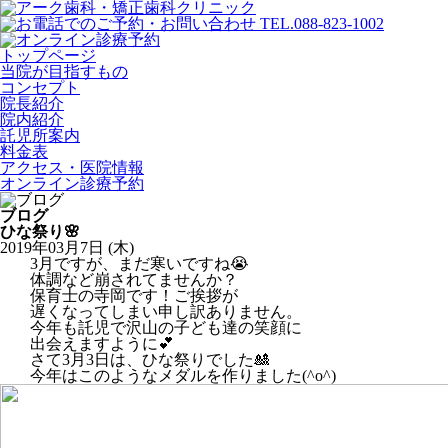
トップページ
当院が目指すもの
コンセプト
院長紹介
院内紹介
託児所案内
料金表
アクセス・医院情報
オンライン診療予約
ブログ
ひな祭り🌸
2019年03月7日 (木)
3月ですが、まだ寒いですね😭
体調など崩されてませんか？
保育士の寺岡です！ご挨拶が
遅くなってしまい申し訳ありません。
今年も託児で沢山の子ども達の笑顔に
出会えますように💕
さて3月3日は、ひな祭りでした🎎
今年はこのようなメダルを作りました(^o^)