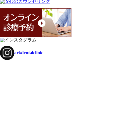
arkdentalclinic