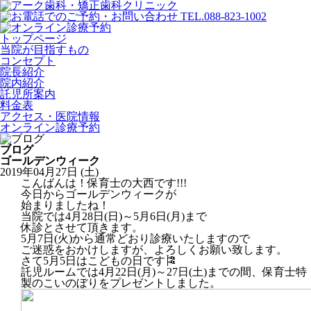
トップページ
当院が目指すもの
コンセプト
院長紹介
院内紹介
託児所案内
料金表
アクセス・医院情報
オンライン診療予約
ブログ
ゴールデンウィーク
2019年04月27日 (土)
こんばんは！保育士の大西です!!!
今日からゴールデンウィークが
始まりましたね！
当院では4月28日(日)～5月6日(月)まで
休診とさせて頂きます。
5月7日(火)から通常どおり診療いたしますので
ご迷惑をおかけしますが、よろしくお願い致します。
さて5月5日はこどもの日です🎏
託児ルームでは4月22日(月)～27日(土)までの間、保育士特
製のこいのぼりをプレゼントしました。