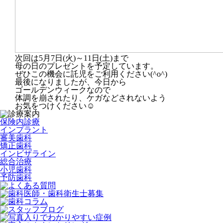
次回は5月7日(火)～11日(土)まで
母の日のプレゼントを予定しています。
ぜひこの機会に託児をご利用ください(^o^)
最後になりましたが、今日から
ゴールデンウィークなので
体調を崩されたり、ケガなどされないよう
お気をつけください☺
保険内診療
インプラント
審美歯科
矯正歯科
インビザライン
総合治療
小児歯科
予防歯科