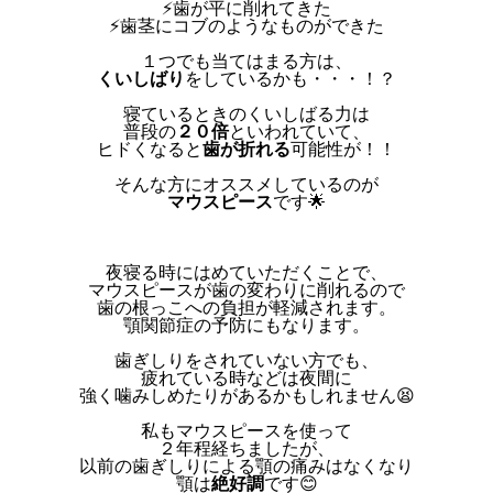
⚡️歯が平に削れてきた
⚡️歯茎にコブのようなものができた
１つでも当てはまる方は、
くいしばり
をしているかも・・・！？
寝ているときのくいしばる力は
普段の
２０倍
といわれていて、
ヒドくなると
歯が折れる
可能性が！！
そんな方にオススメしているのが
マウスピース
です🌟
夜寝る時にはめていただくことで、
マウスピースが歯の変わりに削れるので
歯の根っこへの負担が軽減されます。
顎関節症の予防にもなります。
歯ぎしりをされていない方でも、
疲れている時などは夜間に
強く噛みしめたりがあるかもしれません😫
私もマウスピースを使って
２年程経ちましたが、
以前の歯ぎしりによる顎の痛みはなくなり
顎は
絶好調
です😊