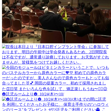
🎃託児ルームより🎃 ⁡ 10/24(木)〜10/