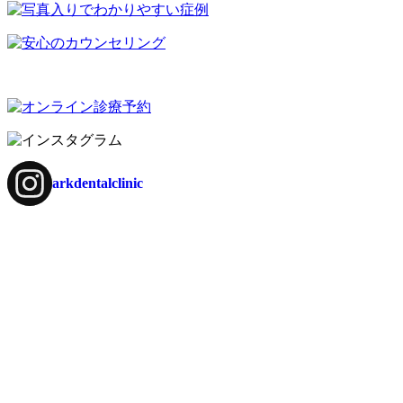
arkdentalclinic