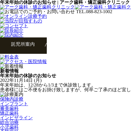
年末年始の休診のお知らせ | アーク歯科・矯正歯科クリニック
新着情報
年末年始の休診のお知らせ
2022年11月14日 (月)
年末年始は、12/28から1/3まで休診致します。
患者様にはご不便をお掛け致しますが、何卒ご了承のほど宜し
保険内診療
インプラント
審美歯科
矯正歯科
インビザライン
総合治療
小児歯科