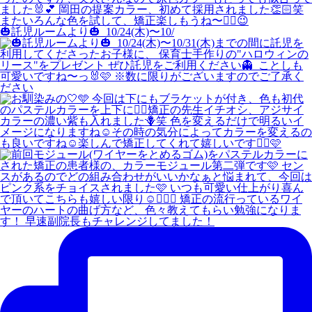
🎃託児ルームより🎃 ⁡ 10/24(木)〜10/