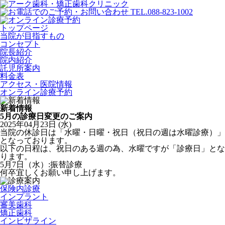
トップページ
当院が目指すもの
コンセプト
院長紹介
院内紹介
託児所案内
料金表
アクセス・医院情報
オンライン診療予約
新着情報
5月の診療日変更のご案内
2025年04月23日 (水)
当院の休診日は「水曜・日曜・祝日（祝日の週は水曜診療）」
となっております。
以下の日程は、祝日のある週の為、水曜ですが「診療日」とな
ります。
5月7日（水）:振替診療
何卒宜しくお願い申し上げます。
保険内診療
インプラント
審美歯科
矯正歯科
インビザライン