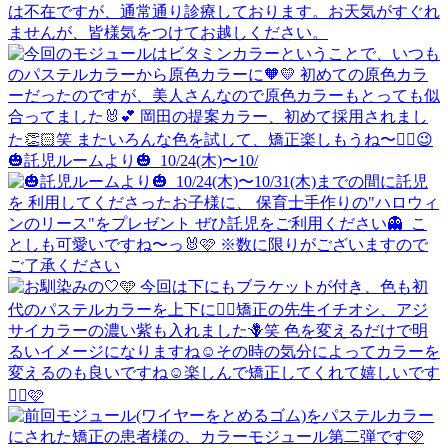
🎃託児ルームより🎃 ⁡ 10/24(木)〜10/