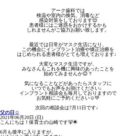
アーク歯科では
検温や室内の換気、消毒など
感染対策をしております😌
患者様にはご迷惑をおかけするかも
しれませんがご協力お願い致します。
最近では日常がマスク生活になり、
この機会にインプラント治療や矯正治療を
はじめられる患者様がとても増えております♩
大変なマスク生活ですが、
みなさんもこれを機に興味のあったことを
始めてみませんか😌？
気になることなどがあったらスタッフに
いつでもお声をお掛けください♩
インプラント相談会も毎月しておりますので
お気軽にご予約ください☺️💚
次回の相談会は7月11日です♩
父の日☺︎
2021年06月20日 (日)
こんにちは！保育士の山崎です🐻🌟
6月も後半に入りますが、