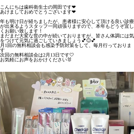
こんにちは歯科衛生士の岡田です
❤︎
あけましておめでとうございます
❤︎
年も明け日が経ちましたが、患者様に安心して頂ける良い診療
が出来るようスタッフ一同頑張りますので、本年もどうぞ宜し
くお願い致します！
まだまだ大変な世の中が続いておりますが、皆さん体調には気
をつけて元気に過ごしていきましょう
💕😌💕
月
1
回の無料相談会も感染予防対策をして、毎月行っておりま
す
次回の
無料相談会
は
2
月
13
日
です
🤍
お気軽にお声をおかけください
🐰