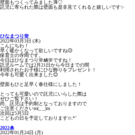
壁面もつくってみました🎏♡
託児に寄られた際は壁面も是非見てくれると嬉しいです✨
ひなまつり🌸
2022年03月3日 (木)
こんにちわ！
早く暖かくなって欲しいですね😥
保育士の寺岡です。
今日はひなまつり🌸🎎🌸ですね！
託児ルームでは2月21日から今日までの間
利用されたお子様にひな飾りをプレゼント！
今年も可愛く出来ました😊
壁面もひと足早く春仕様にしました！
とっても可愛いので託児にいらした際は
ぜひご覧下さい！
尚、託児は予約制となっておりますので
ご注意くださいm(_ _)m
次回は5月5日
こどもの日を予定しております✩.*˚
2022🎍
2022年01月24日 (月)