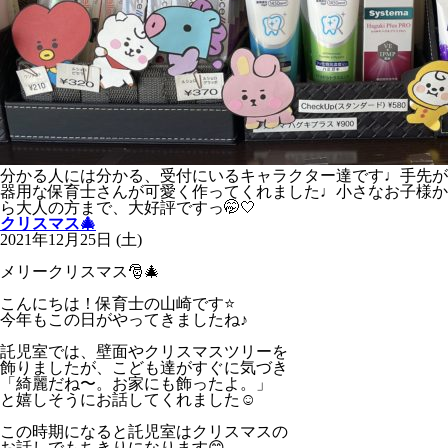
分かる人には分かる、受付にいるキャラクター達です♩手先が
器用な保育士さんが可愛く作ってくれました♩小さなお子様か
ら大人の方まで、大好評ですっ
🤭🤍
クリスマス🎄
2021年12月25日 (土)
メリークリスマス🎅🎄
こんにちは！保育士の山崎です⭐️
今年もこの日がやってきましたね♪
託児室では、壁面やクリスマスツリーを
飾りましたが、こども達がすぐに気づき
「綺麗だね〜。お家にも飾ったよ。」
と嬉しそうにお話してくれました☺︎
この時期になると託児室はクリスマスの
お話しでもちきりになります😊