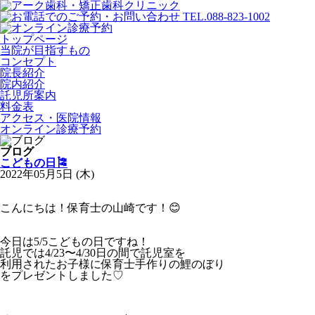
トップページ
当院が目指すもの
コンセプト
院長紹介
院内紹介
託児所案内
料金表
アクセス・医院情報
オンライン診療予約
ブログ
こどもの日🎏
2022年05月5日 (木)
こんにちは！保育士の山崎です！😊
今日は5/5こどもの日ですね！
託児では4/23〜4/30日の間で託児室を
利用されたお子様に保育士手作りの鯉のぼり
をプレゼントしました♡