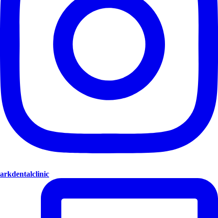
arkdentalclinic