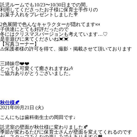
託児ルームでも10/23〜10/30日までの間、
利用してくださったお子様に保育士手作りの
お菓子入れをプレゼントしました
🍭
2色展開で色んなキャラクターが隠れてます🍬
子供達にとても好評だったので
冬にはクリスマスバージョンも考えています…♡
是非遊びに来てくださいね💓💓
【写真コーナー】
⚠️保護者様の許可を得て、撮影・掲載させて頂いております
三姉妹🥺❤️❤️
とっても可愛くて癒されますね🎶
ご協力ありがとうございました。
秋仕様🍂
2021年09月21日 (火)
こんにちは歯科衛生士の岡田です♩
託児室の壁面が秋仕様に変わりました🍂
季節が変わるたびに保育士さんが壁面を変えてくれるのです
が、スタッフみんなの楽しみでもあります☺️🧡