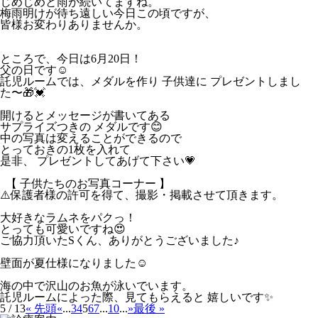
じめじめと雨が続いてますね。
梅雨明けが待ち遠しい今日この頃ですが、
皆様お変わりありませんか。
ところで、今日は6月20日！
父の日です☺️
託児ルームでは、メダルを作り 子供達に プレゼントしまし
た〜🎁💓
開けるとメッセージが書いてある
サプライズつきの メダルです😊
中の写真は変えることができるので
とっておきの1枚を入れて
是非、 プレゼントしてあげて下さい💗
【 子供たちのお写真コーナー 】
⚠️保護者様の許可を得て、撮影・掲載させて頂きます。
大好きなラムネをパクっ！
とっても可愛いですね😍
ご協力頂いたSくん、ありがとうございました♪
壁面が夏仕様になりました☺︎
海の中で沢山のお魚が泳いでいます。
託児ルームによった際、見てもらえると 嬉しいです✨
5 / 13
« 先頭
«
...
3
4
5
6
7
...
10
...
»
最後 »