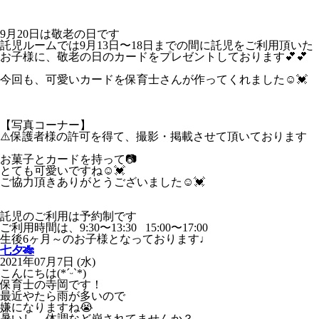
9月20日は敬老の日です
託児ルームでは9月13日〜18日までの間に託児をご利用頂いた
お子様に、敬老の日のカードをプレゼントしております💕💕
今回も、可愛いカードを保育士さんが作ってくれました☺️💓
【写真コーナー】
⚠️保護者様の許可を得て、撮影・掲載させて頂いております
お菓子とカードを持って📷
とても可愛いですね☺️💓
ご協力頂きありがとうございました☺️💓
託児のご利用は予約制です
ご利用時間は、9:30〜13:30 15:00〜17:00
生後6ヶ月～のお子様となっております♩
七夕🎋
2021年07月7日 (水)
こんにちは(*ˊᵕˋ*)
保育士の寺岡です！
最近やたら雨が多いので
嫌になりますね😭
暑いし、体調など崩されてませんか？