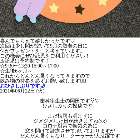
喜んでもらえて嬉しかったです♡
次回は少し間が空いて9月の敬老の日に
何かプレゼントを、と考えています。
この機会にぜひ託児をご利用ください！
⚠️託児は予約制です！
☆9:30〜13:30 15:00～17:00
☆生後6ヶ月～
これからどんどん暑くなってきますので
飲み物の持参を必ずお願い致します🙇‍♀️
おひさしぶりです🌙
2021年06月22日 (火)
歯科衛生士の岡田です🐰🤍
ひさしぶりの投稿です。
まだ梅雨も明けずに
ジメジメした日が続きますね(;o;)
コロナ対策で換気の為に
窓を開けて診療させて頂いておりますが
だんだん暑くもなり、クーラーが大活躍です