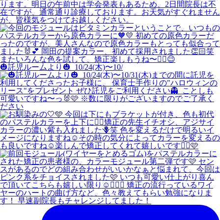
🎃託児ルームより🎃 ⁡ 10/24(木)〜10/