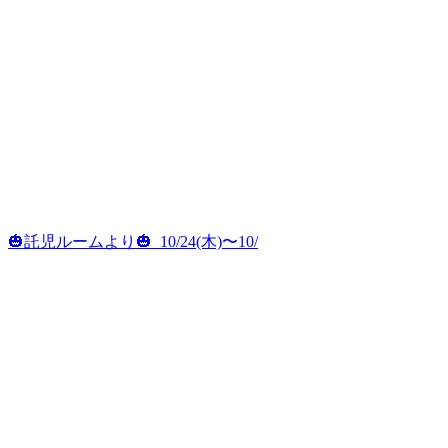
🎃託児ルームより🎃 ⁡ 10/24(木)〜10/