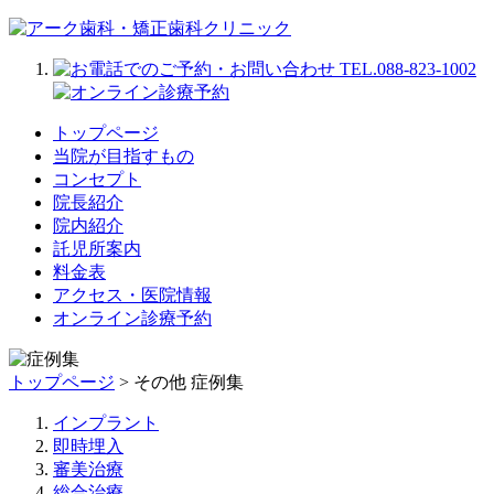
トップページ
当院が目指すもの
コンセプト
院長紹介
院内紹介
託児所案内
料金表
アクセス・医院情報
オンライン診療予約
トップページ
> その他 症例集
インプラント
即時埋入
審美治療
総合治療