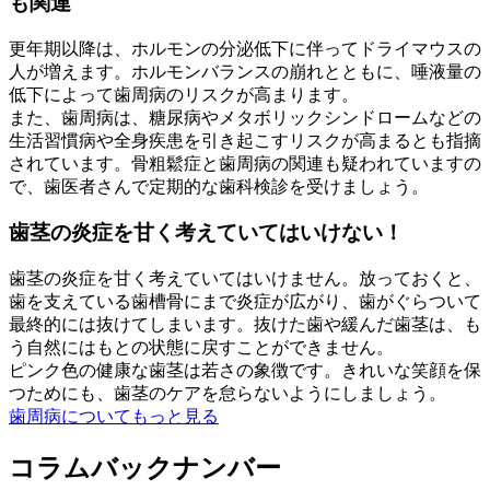
も関連
更年期以降は、ホルモンの分泌低下に伴ってドライマウスの
人が増えます。ホルモンバランスの崩れとともに、唾液量の
低下によって歯周病のリスクが高まります。
また、歯周病は、糖尿病やメタボリックシンドロームなどの
生活習慣病や全身疾患を引き起こすリスクが高まるとも指摘
されています。骨粗鬆症と歯周病の関連も疑われていますの
で、歯医者さんで定期的な歯科検診を受けましょう。
歯茎の炎症を甘く考えていてはいけない！
歯茎の炎症を甘く考えていてはいけません。放っておくと、
歯を支えている歯槽骨にまで炎症が広がり、歯がぐらついて
最終的には抜けてしまいます。抜けた歯や緩んだ歯茎は、も
う自然にはもとの状態に戻すことができません。
ピンク色の健康な歯茎は若さの象徴です。きれいな笑顔を保
つためにも、歯茎のケアを怠らないようにしましょう。
歯周病についてもっと見る
コラムバックナンバー