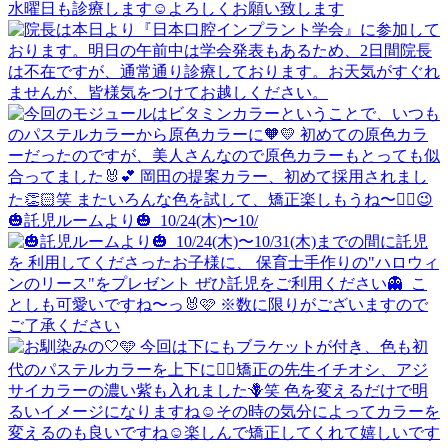
🎃託児ルームより🎃 ⁡ 10/24(木)〜10/