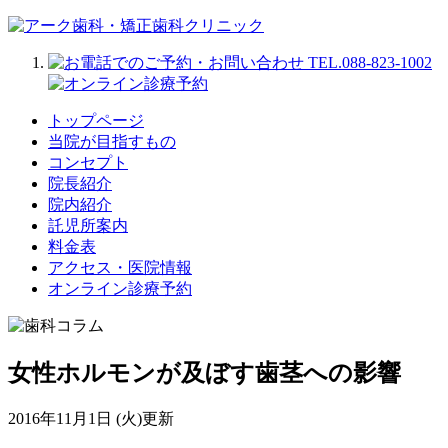
トップページ
当院が目指すもの
コンセプト
院長紹介
院内紹介
託児所案内
料金表
アクセス・医院情報
オンライン診療予約
女性ホルモンが及ぼす歯茎への影響
2016年11月1日 (火)更新