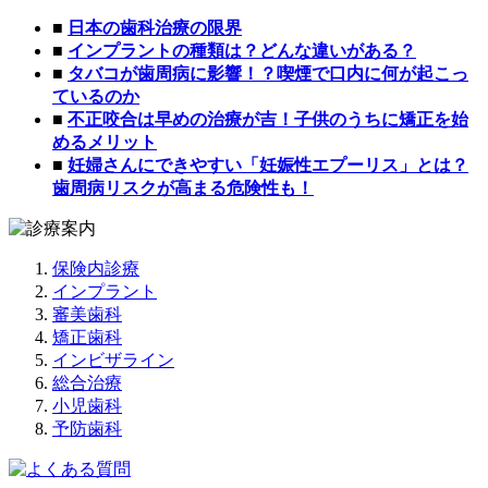
■
日本の歯科治療の限界
■
インプラントの種類は？どんな違いがある？
■
タバコが歯周病に影響！？喫煙で口内に何が起こっ
ているのか
■
不正咬合は早めの治療が吉！子供のうちに矯正を始
めるメリット
■
妊婦さんにできやすい「妊娠性エプーリス」とは？
歯周病リスクが高まる危険性も！
保険内診療
インプラント
審美歯科
矯正歯科
インビザライン
総合治療
小児歯科
予防歯科