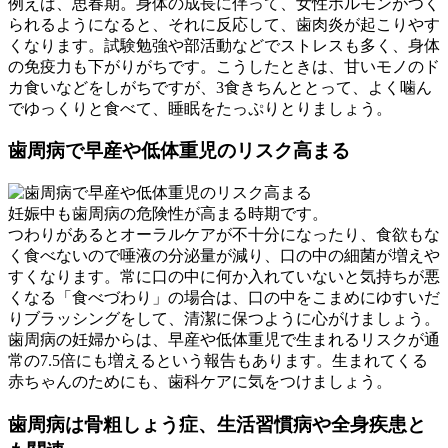
例えば、思春期。身体の成長に伴って、女性ホルモンがつく
られるようになると、それに反応して、歯肉炎が起こりやす
くなります。試験勉強や部活動などでストレスも多く、身体
の免疫力も下がりがちです。こうしたときは、甘いモノのド
カ食いなどをしがちですが、3食きちんととって、よく噛ん
でゆっくりと食べて、睡眠をたっぷりとりましょう。
歯周病で早産や低体重児のリスク高まる
妊娠中も歯周病の危険性が高まる時期です。
つわりがあるとオーラルケアが不十分になったり、食欲もな
く食べないので唾液の分泌量が減り、口の中の細菌が増えや
すくなります。常に口の中に何か入れていないと気持ちが悪
くなる「食べづわり」の場合は、口の中をこまめにゆすいだ
りブラッシングをして、清潔に保つように心がけましょう。
歯周病の妊婦からは、早産や低体重児で生まれるリスクが通
常の7.5倍にも増えるという報告もあります。生まれてくる
赤ちゃんのためにも、歯科ケアに気をつけましょう。
歯周病は骨粗しょう症、生活習慣病や全身疾患と