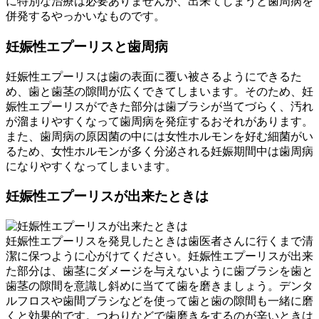
に特別な治療は必要ありませんが、出来てしまうと歯周病を
併発するやっかいなものです。
妊娠性エプーリスと歯周病
妊娠性エプーリスは歯の表面に覆い被さるようにできるた
め、歯と歯茎の隙間が広くできてしまいます。そのため、妊
娠性エプーリスができた部分は歯ブラシが当てづらく、汚れ
が溜まりやすくなって歯周病を発症するおそれがあります。
また、歯周病の原因菌の中には女性ホルモンを好む細菌がい
るため、女性ホルモンが多く分泌される妊娠期間中は歯周病
になりやすくなってしまいます。
妊娠性エプーリスが出来たときは
妊娠性エプーリスを発見したときは歯医者さんに行くまで清
潔に保つように心がけてください。妊娠性エプーリスが出来
た部分は、歯茎にダメージを与えないように歯ブラシを歯と
歯茎の隙間を意識し斜めに当てて歯を磨きましょう。デンタ
ルフロスや歯間ブラシなどを使って歯と歯の隙間も一緒に磨
くと効果的です。つわりなどで歯磨きをするのが辛いときは