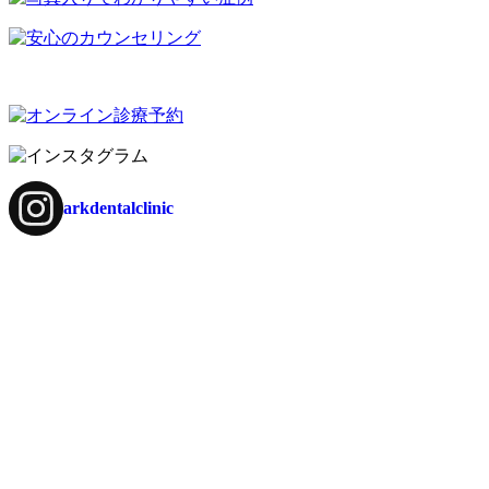
arkdentalclinic