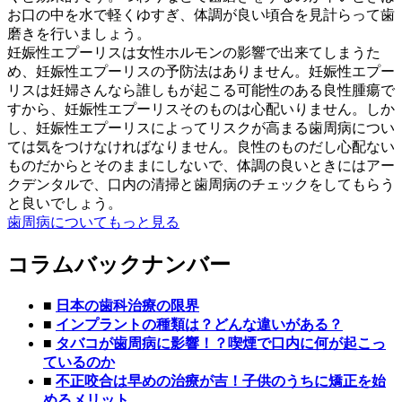
お口の中を水で軽くゆすぎ、体調が良い頃合を見計らって歯
磨きを行いましょう。
妊娠性エプーリスは女性ホルモンの影響で出来てしまうた
め、妊娠性エプーリスの予防法はありません。妊娠性エプー
リスは妊婦さんなら誰しもが起こる可能性のある良性腫瘍で
すから、妊娠性エプーリスそのものは心配いりません。しか
し、妊娠性エプーリスによってリスクが高まる歯周病につい
ては気をつけなければなりません。良性のものだし心配ない
ものだからとそのままにしないで、体調の良いときにはアー
クデンタルで、口内の清掃と歯周病のチェックをしてもらう
と良いでしょう。
歯周病についてもっと見る
コラムバックナンバー
■
日本の歯科治療の限界
■
インプラントの種類は？どんな違いがある？
■
タバコが歯周病に影響！？喫煙で口内に何が起こっ
ているのか
■
不正咬合は早めの治療が吉！子供のうちに矯正を始
めるメリット