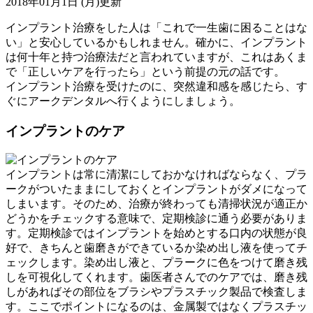
2018年01月1日 (月)更新
インプラント治療をした人は「これで一生歯に困ることはな
い」と安心しているかもしれません。確かに、インプラント
は何十年と持つ治療法だと言われていますが、これはあくま
で「正しいケアを行ったら」という前提の元の話です。
インプラント治療を受けたのに、突然違和感を感じたら、す
ぐにアークデンタルへ行くようにしましょう。
インプラントのケア
インプラントは常に清潔にしておかなければならなく、プラ
ークがついたままにしておくとインプラントがダメになって
しまいます。そのため、治療が終わっても清掃状況が適正か
どうかをチェックする意味で、定期検診に通う必要がありま
す。定期検診ではインプラントを始めとする口内の状態が良
好で、きちんと歯磨きができているか染め出し液を使ってチ
ェックします。染め出し液と、プラークに色をつけて磨き残
しを可視化してくれます。歯医者さんでのケアでは、磨き残
しがあればその部位をブラシやプラスチック製品で検査しま
す。ここでポイントになるのは、金属製ではなくプラスチッ