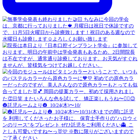
🎃託児ルームより🎃 ⁡ 10/24(木)〜10/