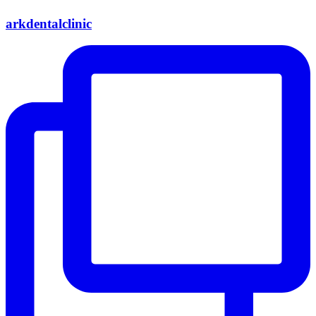
arkdentalclinic