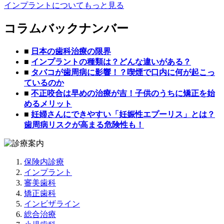
インプラントについてもっと見る
コラムバックナンバー
■
日本の歯科治療の限界
■
インプラントの種類は？どんな違いがある？
■
タバコが歯周病に影響！？喫煙で口内に何が起こっ
ているのか
■
不正咬合は早めの治療が吉！子供のうちに矯正を始
めるメリット
■
妊婦さんにできやすい「妊娠性エプーリス」とは？
歯周病リスクが高まる危険性も！
保険内診療
インプラント
審美歯科
矯正歯科
インビザライン
総合治療