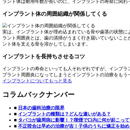
ラント体は耐用年数が長いのに、インプラントの寿命に関わ
インプラント体の周囲組織が関係してくる
実は、インプラント体が埋め込まれている骨や歯茎の状態に
ラント周囲炎とは、歯の清掃がうまく行き届いていないこと
ント体を支える骨を溶かしてしまいます。
インプラントを長持ちさせるコツ
インプラントの寿命といっても人それぞれですが、インプラ
プラント周囲炎になってしまうとインプラントの治療をもう
インプラントについてもっと見る
コラムバックナンバー
■
日本の歯科治療の限界
■
インプラントの種類は？どんな違いがある？
■
タバコが歯周病に影響！？喫煙で口内に何が起こって
■
不正咬合は早めの治療が吉！子供のうちに矯正を始め